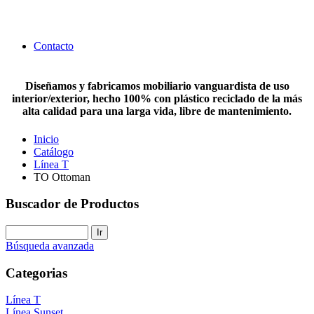
Contacto
Diseñamos y fabricamos mobiliario vanguardista de uso
interior/exterior, hecho 100% con plástico reciclado de la más
alta calidad para una larga vida, libre de mantenimiento.
Inicio
Catálogo
Línea T
TO Ottoman
Buscador de Productos
Búsqueda avanzada
Categorias
Línea T
Línea Sunset