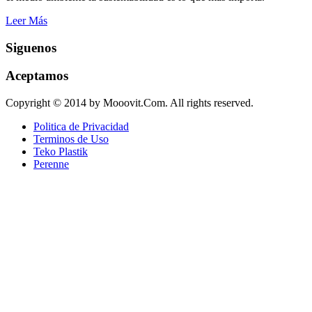
Leer Más
Siguenos
Aceptamos
Copyright © 2014 by Mooovit.Com. All rights reserved.
Politica de Privacidad
Terminos de Uso
Teko Plastik
Perenne