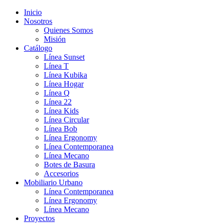
Inicio
Nosotros
Quienes Somos
Misión
Catálogo
Línea Sunset
Línea T
Línea Kubika
Línea Hogar
Línea Q
Línea 22
Línea Kids
Línea Circular
Línea Bob
Línea Ergonomy
Línea Contemporanea
Línea Mecano
Botes de Basura
Accesorios
Mobiliario Urbano
Línea Contemporanea
Línea Ergonomy
Línea Mecano
Proyectos