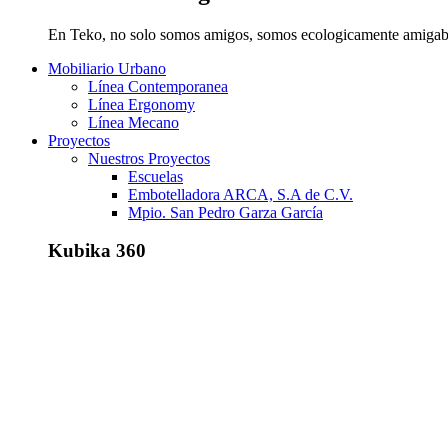
En Teko, no solo somos amigos, somos ecologicamente amigab
Mobiliario Urbano
Línea Contemporanea
Línea Ergonomy
Línea Mecano
Proyectos
Nuestros Proyectos
Escuelas
Embotelladora ARCA, S.A de C.V.
Mpio. San Pedro Garza García
Kubika 360