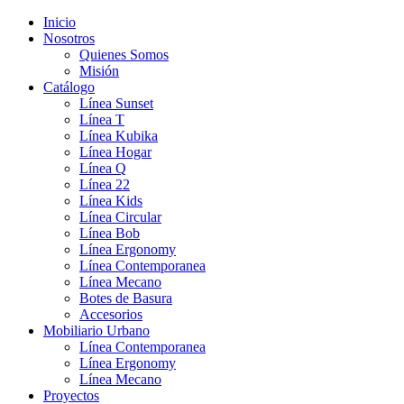
Inicio
Nosotros
Quienes Somos
Misión
Catálogo
Línea Sunset
Línea T
Línea Kubika
Línea Hogar
Línea Q
Línea 22
Línea Kids
Línea Circular
Línea Bob
Línea Ergonomy
Línea Contemporanea
Línea Mecano
Botes de Basura
Accesorios
Mobiliario Urbano
Línea Contemporanea
Línea Ergonomy
Línea Mecano
Proyectos