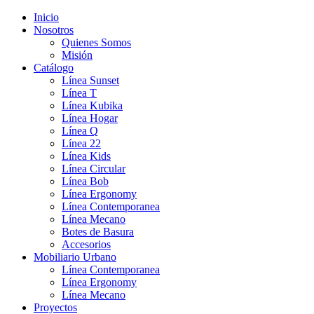
Inicio
Nosotros
Quienes Somos
Misión
Catálogo
Línea Sunset
Línea T
Línea Kubika
Línea Hogar
Línea Q
Línea 22
Línea Kids
Línea Circular
Línea Bob
Línea Ergonomy
Línea Contemporanea
Línea Mecano
Botes de Basura
Accesorios
Mobiliario Urbano
Línea Contemporanea
Línea Ergonomy
Línea Mecano
Proyectos