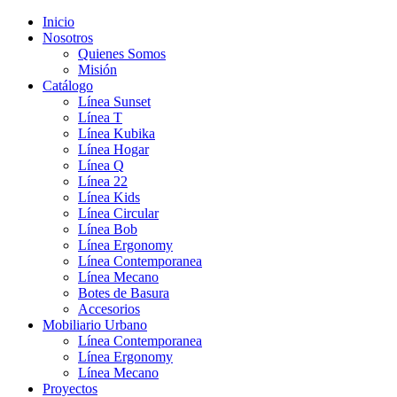
Inicio
Nosotros
Quienes Somos
Misión
Catálogo
Línea Sunset
Línea T
Línea Kubika
Línea Hogar
Línea Q
Línea 22
Línea Kids
Línea Circular
Línea Bob
Línea Ergonomy
Línea Contemporanea
Línea Mecano
Botes de Basura
Accesorios
Mobiliario Urbano
Línea Contemporanea
Línea Ergonomy
Línea Mecano
Proyectos