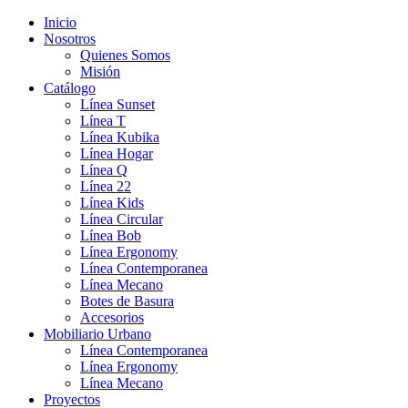
Inicio
Nosotros
Quienes Somos
Misión
Catálogo
Línea Sunset
Línea T
Línea Kubika
Línea Hogar
Línea Q
Línea 22
Línea Kids
Línea Circular
Línea Bob
Línea Ergonomy
Línea Contemporanea
Línea Mecano
Botes de Basura
Accesorios
Mobiliario Urbano
Línea Contemporanea
Línea Ergonomy
Línea Mecano
Proyectos