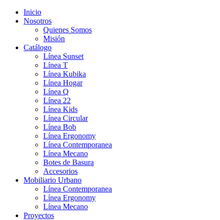
Inicio
Nosotros
Quienes Somos
Misión
Catálogo
Línea Sunset
Línea T
Línea Kubika
Línea Hogar
Línea Q
Línea 22
Línea Kids
Línea Circular
Línea Bob
Línea Ergonomy
Línea Contemporanea
Línea Mecano
Botes de Basura
Accesorios
Mobiliario Urbano
Línea Contemporanea
Línea Ergonomy
Línea Mecano
Proyectos