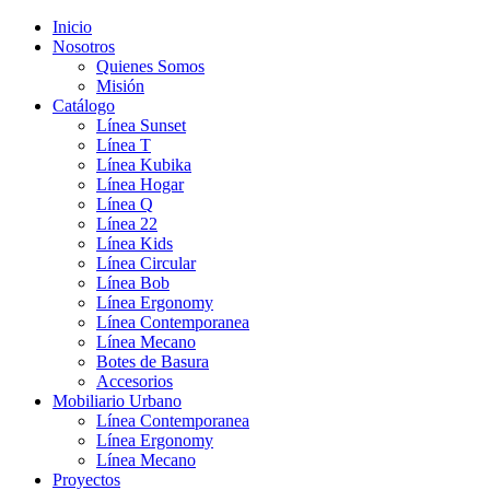
Inicio
Nosotros
Quienes Somos
Misión
Catálogo
Línea Sunset
Línea T
Línea Kubika
Línea Hogar
Línea Q
Línea 22
Línea Kids
Línea Circular
Línea Bob
Línea Ergonomy
Línea Contemporanea
Línea Mecano
Botes de Basura
Accesorios
Mobiliario Urbano
Línea Contemporanea
Línea Ergonomy
Línea Mecano
Proyectos