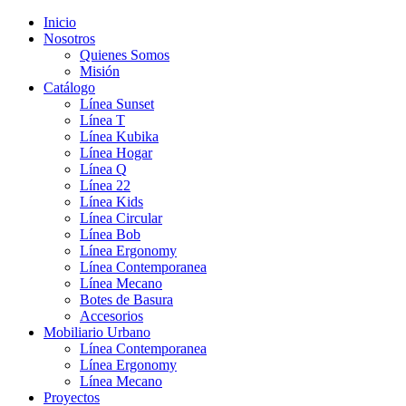
Inicio
Nosotros
Quienes Somos
Misión
Catálogo
Línea Sunset
Línea T
Línea Kubika
Línea Hogar
Línea Q
Línea 22
Línea Kids
Línea Circular
Línea Bob
Línea Ergonomy
Línea Contemporanea
Línea Mecano
Botes de Basura
Accesorios
Mobiliario Urbano
Línea Contemporanea
Línea Ergonomy
Línea Mecano
Proyectos