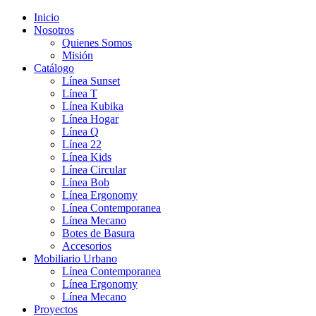
Inicio
Nosotros
Quienes Somos
Misión
Catálogo
Línea Sunset
Línea T
Línea Kubika
Línea Hogar
Línea Q
Línea 22
Línea Kids
Línea Circular
Línea Bob
Línea Ergonomy
Línea Contemporanea
Línea Mecano
Botes de Basura
Accesorios
Mobiliario Urbano
Línea Contemporanea
Línea Ergonomy
Línea Mecano
Proyectos