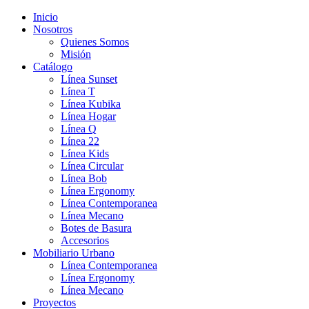
Inicio
Nosotros
Quienes Somos
Misión
Catálogo
Línea Sunset
Línea T
Línea Kubika
Línea Hogar
Línea Q
Línea 22
Línea Kids
Línea Circular
Línea Bob
Línea Ergonomy
Línea Contemporanea
Línea Mecano
Botes de Basura
Accesorios
Mobiliario Urbano
Línea Contemporanea
Línea Ergonomy
Línea Mecano
Proyectos