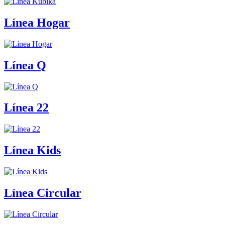
Línea Hogar
Línea Q
Línea 22
Línea Kids
Línea Circular