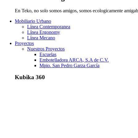
En Teko, no solo somos amigos, somos ecologicamente amigab
Mobiliario Urbano
Línea Contemporanea
Línea Ergonomy
Línea Mecano
Proyectos
Nuestros Proyectos
Escuelas
Embotelladora ARCA, S.A de C.V.
Mpio. San Pedro Garza García
Kubika 360