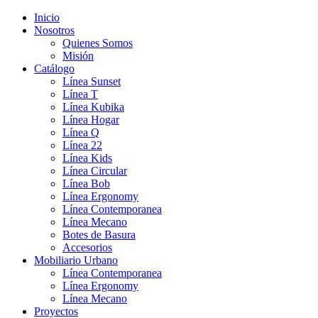
Inicio
Nosotros
Quienes Somos
Misión
Catálogo
Línea Sunset
Línea T
Línea Kubika
Línea Hogar
Línea Q
Línea 22
Línea Kids
Línea Circular
Línea Bob
Línea Ergonomy
Línea Contemporanea
Línea Mecano
Botes de Basura
Accesorios
Mobiliario Urbano
Línea Contemporanea
Línea Ergonomy
Línea Mecano
Proyectos