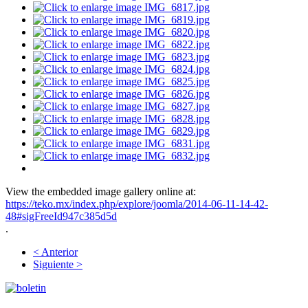
View the embedded image gallery online at:
https://teko.mx/index.php/explore/joomla/2014-06-11-14-42-
48#sigFreeId947c385d5d
.
< Anterior
Siguiente >