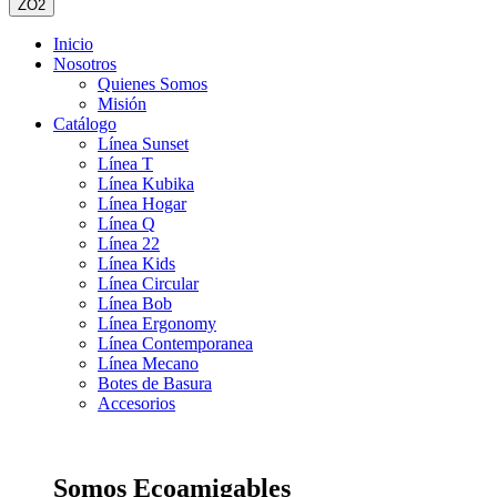
ZO2
Inicio
Nosotros
Quienes Somos
Misión
Catálogo
Línea Sunset
Línea T
Línea Kubika
Línea Hogar
Línea Q
Línea 22
Línea Kids
Línea Circular
Línea Bob
Línea Ergonomy
Línea Contemporanea
Línea Mecano
Botes de Basura
Accesorios
Somos Ecoamigables