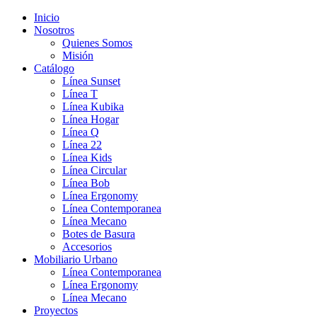
Inicio
Nosotros
Quienes Somos
Misión
Catálogo
Línea Sunset
Línea T
Línea Kubika
Línea Hogar
Línea Q
Línea 22
Línea Kids
Línea Circular
Línea Bob
Línea Ergonomy
Línea Contemporanea
Línea Mecano
Botes de Basura
Accesorios
Mobiliario Urbano
Línea Contemporanea
Línea Ergonomy
Línea Mecano
Proyectos