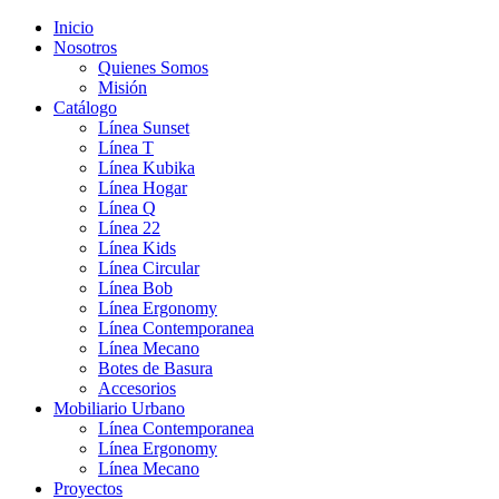
Inicio
Nosotros
Quienes Somos
Misión
Catálogo
Línea Sunset
Línea T
Línea Kubika
Línea Hogar
Línea Q
Línea 22
Línea Kids
Línea Circular
Línea Bob
Línea Ergonomy
Línea Contemporanea
Línea Mecano
Botes de Basura
Accesorios
Mobiliario Urbano
Línea Contemporanea
Línea Ergonomy
Línea Mecano
Proyectos