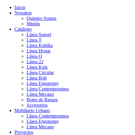
Inicio
Nosotros
Quienes Somos
Misión
Catálogo
Línea Sunset
Línea T
Línea Kubika
Línea Hogar
Línea Q
Línea 22
Línea Kids
Línea Circular
Línea Bob
Línea Ergonomy
Línea Contemporanea
Línea Mecano
Botes de Basura
Accesorios
Mobiliario Urbano
Línea Contemporanea
Línea Ergonomy
Línea Mecano
Proyectos