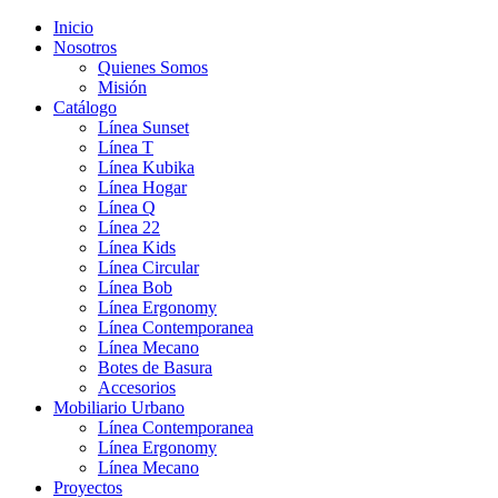
Inicio
Nosotros
Quienes Somos
Misión
Catálogo
Línea Sunset
Línea T
Línea Kubika
Línea Hogar
Línea Q
Línea 22
Línea Kids
Línea Circular
Línea Bob
Línea Ergonomy
Línea Contemporanea
Línea Mecano
Botes de Basura
Accesorios
Mobiliario Urbano
Línea Contemporanea
Línea Ergonomy
Línea Mecano
Proyectos