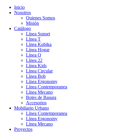
Inicio
Nosotros
Quienes Somos
Misión
Catálogo
Línea Sunset
Línea T
Línea Kubika
Línea Hogar
Línea Q
Línea 22
Línea Kids
Línea Circular
Línea Bob
Línea Ergonomy
Línea Contemporanea
Línea Mecano
Botes de Basura
Accesorios
Mobiliario Urbano
Línea Contemporanea
Línea Ergonomy
Línea Mecano
Proyectos