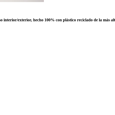
interior/exterior, hecho 100% con plástico reciclado de la más al