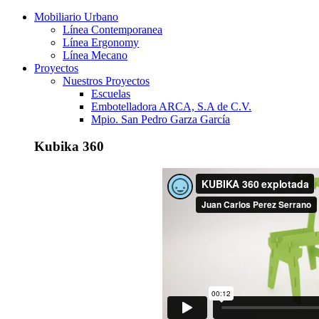
Mobiliario Urbano
Línea Contemporanea
Línea Ergonomy
Línea Mecano
Proyectos
Nuestros Proyectos
Escuelas
Embotelladora ARCA, S.A de C.V.
Mpio. San Pedro Garza García
Kubika 360