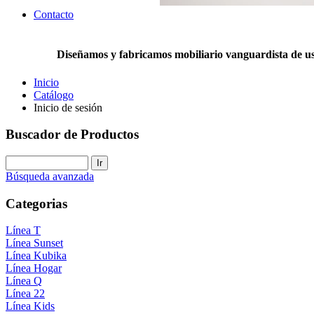
Contacto
Diseñamos y fabricamos mobiliario vanguardista de uso 
Inicio
Catálogo
Inicio de sesión
Buscador de Productos
Búsqueda avanzada
Categorias
Línea T
Línea Sunset
Línea Kubika
Línea Hogar
Línea Q
Línea 22
Línea Kids