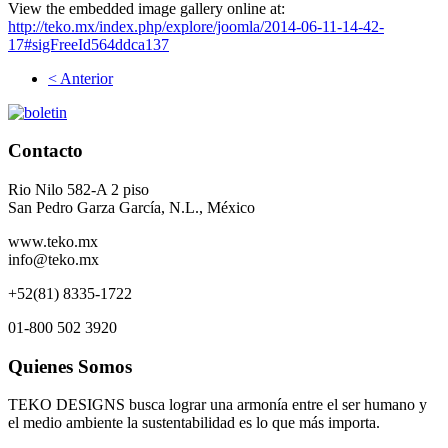
View the embedded image gallery online at:
http://teko.mx/index.php/explore/joomla/2014-06-11-14-42-
17#sigFreeId564ddca137
< Anterior
Contacto
Rio Nilo 582-A 2 piso
San Pedro Garza García, N.L., México
www.teko.mx
info@teko.mx
+52(81) 8335-1722
01-800 502 3920
Quienes Somos
TEKO DESIGNS busca lograr una armonía entre el ser humano y
el medio ambiente la sustentabilidad es lo que más importa.