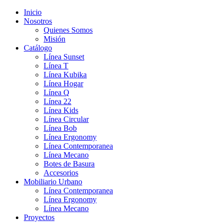
Inicio
Nosotros
Quienes Somos
Misión
Catálogo
Línea Sunset
Línea T
Línea Kubika
Línea Hogar
Línea Q
Línea 22
Línea Kids
Línea Circular
Línea Bob
Línea Ergonomy
Línea Contemporanea
Línea Mecano
Botes de Basura
Accesorios
Mobiliario Urbano
Línea Contemporanea
Línea Ergonomy
Línea Mecano
Proyectos