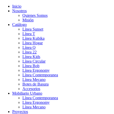
Inicio
Nosotros
Quienes Somos
Misión
Catálogo
Línea Sunset
Línea T
Línea Kubika
Línea Hogar
Línea Q
Línea 22
Línea Kids
Línea Circular
Línea Bob
Línea Ergonomy
Línea Contemporanea
Línea Mecano
Botes de Basura
Accesorios
Mobiliario Urbano
Línea Contemporanea
Línea Ergonomy
Línea Mecano
Proyectos