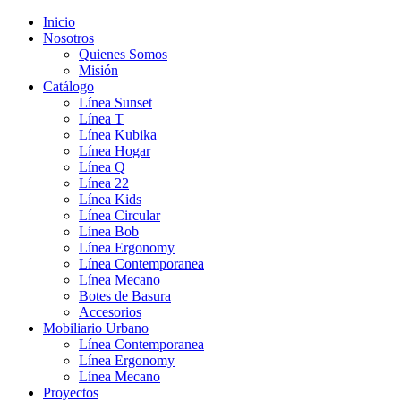
Inicio
Nosotros
Quienes Somos
Misión
Catálogo
Línea Sunset
Línea T
Línea Kubika
Línea Hogar
Línea Q
Línea 22
Línea Kids
Línea Circular
Línea Bob
Línea Ergonomy
Línea Contemporanea
Línea Mecano
Botes de Basura
Accesorios
Mobiliario Urbano
Línea Contemporanea
Línea Ergonomy
Línea Mecano
Proyectos