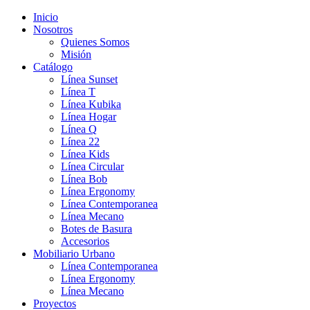
Inicio
Nosotros
Quienes Somos
Misión
Catálogo
Línea Sunset
Línea T
Línea Kubika
Línea Hogar
Línea Q
Línea 22
Línea Kids
Línea Circular
Línea Bob
Línea Ergonomy
Línea Contemporanea
Línea Mecano
Botes de Basura
Accesorios
Mobiliario Urbano
Línea Contemporanea
Línea Ergonomy
Línea Mecano
Proyectos