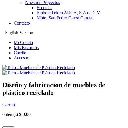
Nuestros Proyectos
Escuelas
Embotelladora ARCA, S.A de C.V.
Mpio. San Pedro Garza García
Contacto
English Version
Mi Cuenta
Mis Favoritos
Carrito
Accesar
Diseño y fabricación de muebles de
plástico reciclado
Carrito
0
item(s) $ 0.00