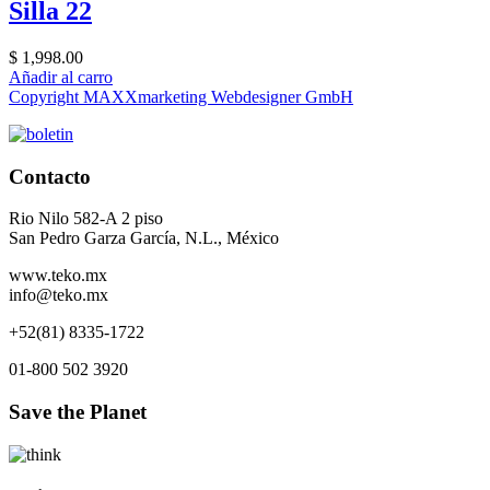
Silla 22
$ 1,998.00
Añadir al carro
Copyright MAXXmarketing Webdesigner GmbH
Contacto
Rio Nilo 582-A 2 piso
San Pedro Garza García, N.L., México
www.teko.mx
info@teko.mx
+52(81) 8335-1722
01-800 502 3920
Save the Planet