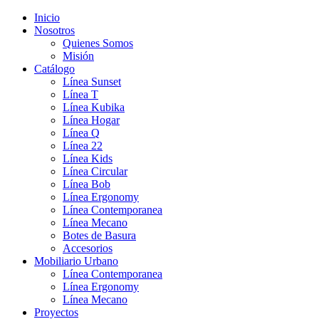
Inicio
Nosotros
Quienes Somos
Misión
Catálogo
Línea Sunset
Línea T
Línea Kubika
Línea Hogar
Línea Q
Línea 22
Línea Kids
Línea Circular
Línea Bob
Línea Ergonomy
Línea Contemporanea
Línea Mecano
Botes de Basura
Accesorios
Mobiliario Urbano
Línea Contemporanea
Línea Ergonomy
Línea Mecano
Proyectos