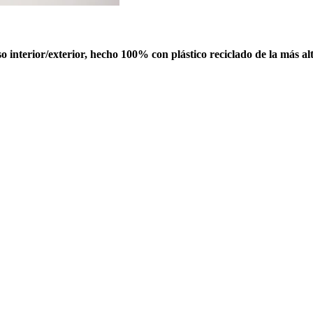
interior/exterior, hecho 100% con plástico reciclado de la más al