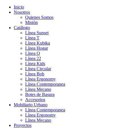
Inicio
Nosotros
Quienes Somos
Misión
Catálogo
Línea Sunset
Línea T
Línea Kubika
Línea Hogar
Línea Q
Línea 22
Línea Kids
Línea Circular
Línea Bob
Línea Ergonomy
Línea Contemporanea
Línea Mecano
Botes de Basura
Accesorios
Mobiliario Urbano
Línea Contemporanea
Línea Ergonomy
Línea Mecano
Proyectos