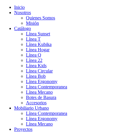
Inicio
Nosotros
Quienes Somos
Misión
Catálogo
Línea Sunset
Línea T
Línea Kubika
Línea Hogar
Línea Q
Línea 22
Línea Kids
Línea Circular
Línea Bob
Línea Ergonomy
Línea Contemporanea
Línea Mecano
Botes de Basura
Accesorios
Mobiliario Urbano
Línea Contemporanea
Línea Ergonomy
Línea Mecano
Proyectos