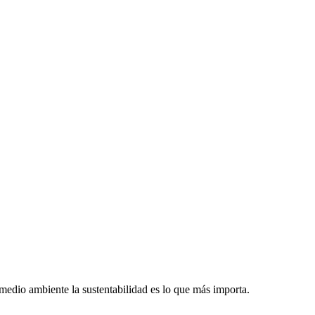
dio ambiente la sustentabilidad es lo que más importa.