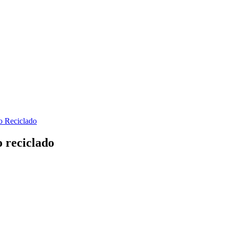
o reciclado